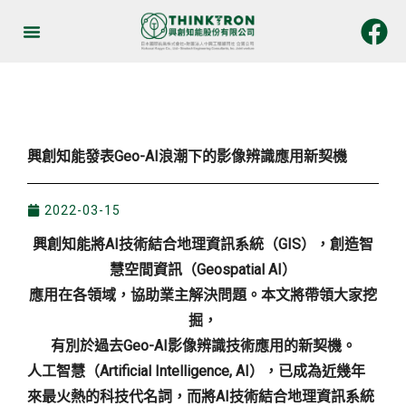
跳
至
關於我們
最新消息
服務與產品
加入我們
聯絡我們
中文
主
要
內
容
興創知能發表Geo-AI浪潮下的影像辨識應用新契機
2022-03-15
興創知能將AI技術結合地理資訊系統（GIS），創造智
慧空間資訊（Geospatial AI）
應用在各領域，協助業主解決問題。本文將帶領大家挖
掘，
有別於過去Geo-AI影像辨識技術應用的新契機。
人工智慧（Artificial Intelligence, AI），已成為近幾年
來最火熱的科技代名詞，而將AI技術結合地理資訊系統