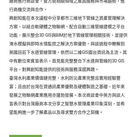
廠商進行商談會，雙方就相關領域之產品服務與市場趨勢，進
行商機交流與合作。
興創知能在本次議程中分享都市三維地下管線之資產管理解決
方案，以結合軟硬體之物聯網，配合自動三維管線建模之平台
功能，展示整合3D GIS與BIM於地下管線管理相關技術，並提供
淹水模擬與即時水情監控之解決方案優勢。與談過程中瞭解到
英國目前下水道管線管理，依然以二維GIS圖台資訊為主流。其
中有數位來賓皆表示，首見能完整整合下水道與管線的3D GIS
平台，對興創知能提供的技術與服務深感興趣。
臺灣水利產業價值鏈完整，水利防災產業完整且實用經驗豐
富；且由於台灣在資通訊產業優勢及硬體製造之基礎，近年來
發展之物聯網產業應用亦蓬勃發展。本次商談會中英方與談人
皆表示對台灣廠商本次分享之智慧水管理產業印象深刻，並希
望能夠進一步了解產品以及尋求雙方合作之契機。