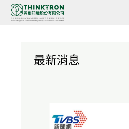
跳
至
主
要
內
最新消息
容
興
創
知