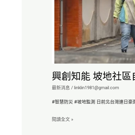
案
協
助
新
北
市
府
興創知能 坡地社
團
最新消息
/
linklin1981@gmail.com
隊
#智慧防災 #坡地監測 日前北台灣連日豪
新
店
閱讀全文 »
勘