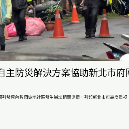
區自主防災解決方案協助新北市府
雨引發境內數個坡地社區發生崩塌相關災情，引起新北市府高度重視，光