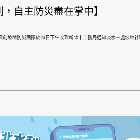
測，自主防災盡在掌中】
興創坡地防災團隊於23日下午收到新北市工務局通知淡水一處坡地社