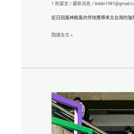
1 則留言
/
最新消息
/
linklin1981@gmail.
的
近日因風神颱風共伴效應帶來北台灣的強
【戀
戀
閱讀全文 »
水
綠
台
北
水
利】
興
在
創
地
與
ㄟ
日