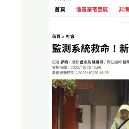
能
坡
地
社
區
自
主
防
災
解
決
方