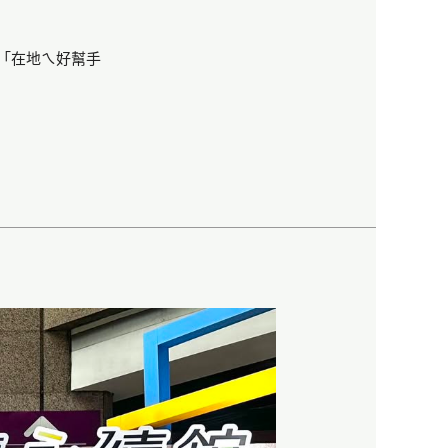
「在地ㄟ好幫手