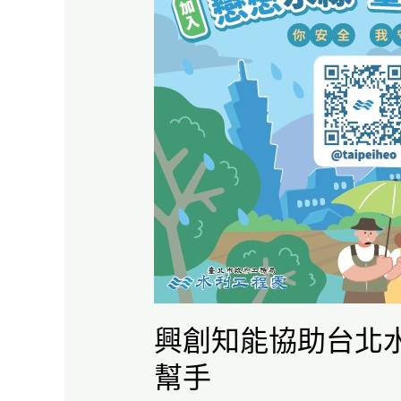
知
能
協
助
台
北
水
利
處
建
置
興創知能協助台北
維
幫手
護