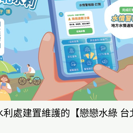
水利處建置維護的【戀戀水綠 台