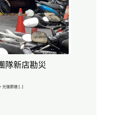
團隊新店勘災
復節連 […]