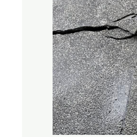
主
防
災
盡
在
掌
中】