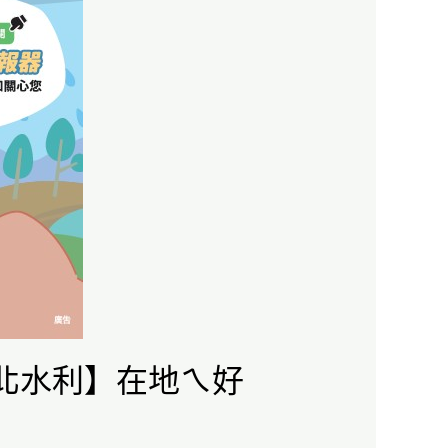
北水利】在地ㄟ好