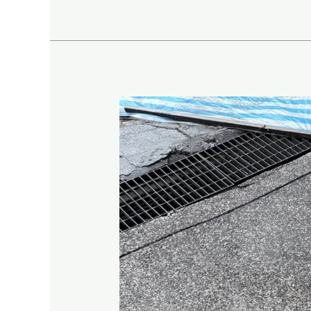
災
【軟
硬
整
合
坡
地
監
測，
自