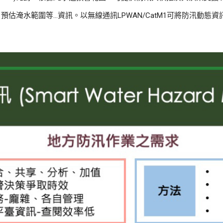
預估淹水範圍等…資訊。以無線通訊LPWAN/CatM1可將防汛動