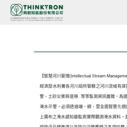
跳
至
主
要
內
容
【智慧河川管理(Intellectual Stream Managem
經濟部水利署各河川局所管轄之河川流域有其
警、土砂災害與運移…等等監測資訊龐雜，為
淹水示警，必須透過端、網、雲全面智慧化規
上廣布之淹水感知器監測實際觀測淹水資料，並可與