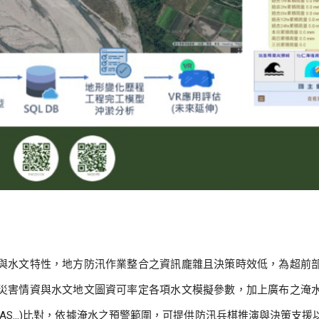
與水文特性，地方防汛作業整合之資訊龐雜且決策時效低，為超前
災害情資與水文地文圖資可率定各項水文模擬參數，加上廣布之淹
HEC-RAS…)比對，依據淹水之預警範圍，可提供防汛兵棋推演與決